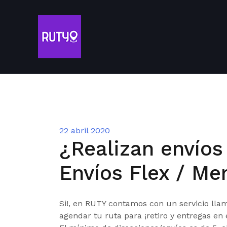
22 abril 2020
¿Realizan envíos
Envíos Flex / Me
Si!, en RUTY contamos con un servicio ll
agendar tu ruta para ¡retiro y entregas en