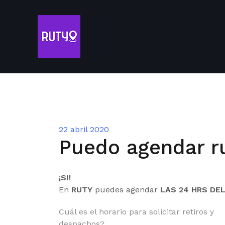
22 abril 2020
Puedo agendar ru
¡SI!
En
RUTY
puedes agendar
LAS 24 HRS DEL
Cuál es el horario para solicitar retiros y
despachos?