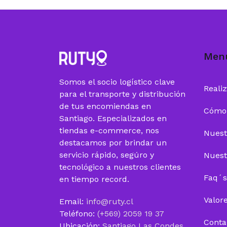
Men
Somos el socio logístico clave
Reali
para el transporte y distribución
de tus encomiendas en
Cómo
Santiago. Especializados en
tiendas e-commerce, nos
Nuest
destacamos por brindar un
servicio rápido, segúro y
Nuest
tecnológico a nuestros clientes
Faq´s
en tiempo record.
Valor
Email:
info@ruty.cl
Teléfono:
(+569) 2059 19 37
Conta
Ubicación:
Santiago Las Condes,