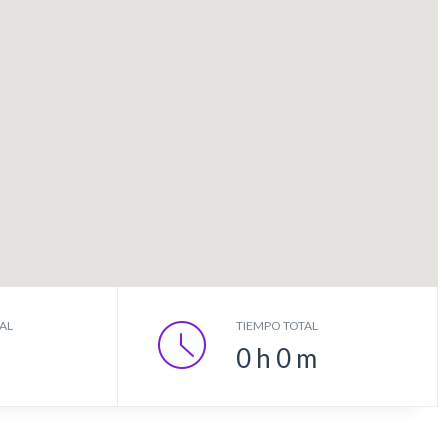
AL
TIEMPO TOTAL
0
h
0
m